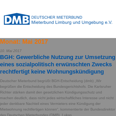
Monat:
Mai 2017
10. Mai 2017
BGH: Gewerbliche Nutzung zur Umsetzung
eines sozialpolitisch erwünschten Zwecks
rechtfertigt keine Wohnungskündigung
Deutscher Mieterbund begrüßt BGH-Entscheidung (dmb) „Wir
begrüßen die Entscheidung des Bundesgerichtshofs. Die Karlsruher
Richter stärken damit den gesetzlichen Kündigungsschutz und
machen deutlich, dass nicht jedes wirtschaftliches Interesse und nicht
jeder denkbare Nachteil eines Vermieters eine Kündigung der
Mietwohnung rechtfertigen können“, kommentierte der Bundesdirektor
des Deutschen Mieterbundes (DMB), Lukas